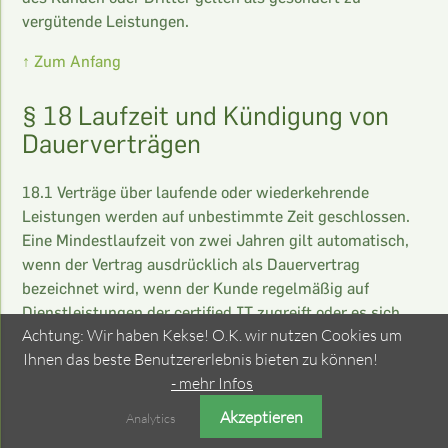
vergütende Leistungen.
↑ Zum Anfang
§ 18 Laufzeit und Kündigung von
Dauerverträgen
18.1 Verträge über laufende oder wiederkehrende
Leistungen werden auf unbestimmte Zeit geschlossen.
Eine Mindestlaufzeit von zwei Jahren gilt automatisch,
wenn der Vertrag ausdrücklich als Dauervertrag
bezeichnet wird, wenn der Kunde regelmäßig auf
Dienstleistungen der certified IT zugreift oder es sich
Achtung: Wir haben Kekse! O.K. wir nutzen Cookies um
um verwaltete Dienste (Managed Services) handelt —
Ihnen das beste Benutzererlebnis bieten zu können!
insbesondere Hosting, Backup, Monitoring oder
- mehr Infos
Fernwartung. Nach Ablauf der Mindestlaufzeit
verlängert sich der Vertrag automatisch um jeweils
Akzeptieren
Analytics
weitere zwei Jahre, sofern er nicht mit einer Frist von